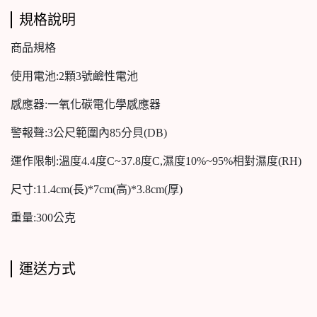
規格說明
商品規格
使用電池:2顆3號鹼性電池
感應器:一氧化碳電化學感應器
警報聲:3公尺範圍內85分貝(DB)
運作限制:溫度4.4度C~37.8度C,濕度10%~95%相對濕度(RH)
尺寸:11.4cm(長)*7cm(高)*3.8cm(厚)
重量:300公克
運送方式