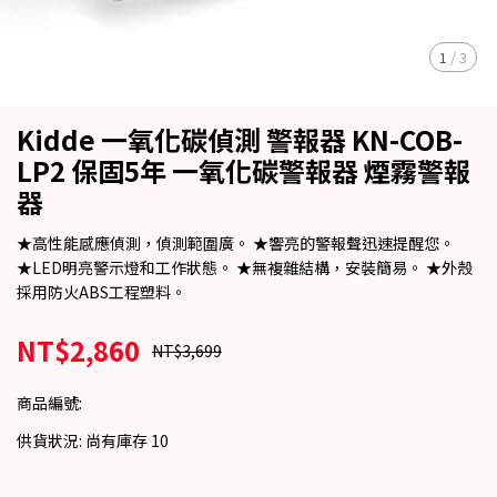
1
/
3
Kidde 一氧化碳偵測 警報器 KN-COB-
LP2 保固5年 一氧化碳警報器 煙霧警報
器
★高性能感應偵測，偵測範圍廣。 ★響亮的警報聲迅速提醒您。
★LED明亮警示燈和工作狀態。 ★無複雜結構，安裝簡易。 ★外殼
採用防火ABS工程塑料。
NT$2,860
NT$3,699
商品編號:
供貨狀況:
尚有庫存 10