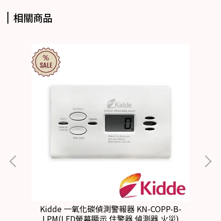
相關商品
能
Kidde 一氧化碳偵測警報器 KN-COPP-B-
美
LPM(LED螢幕顯示 住警器 偵測器 火災)