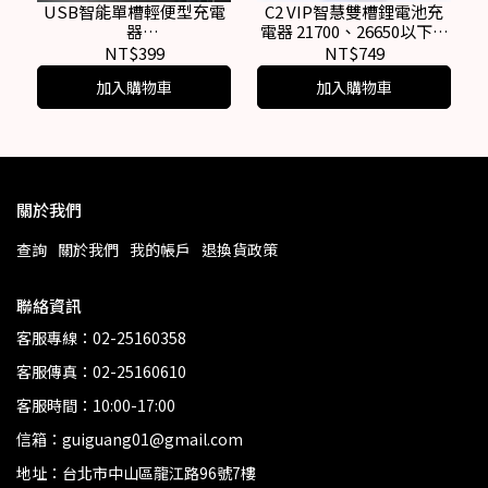
USB智能單槽輕便型充電
C2 VIP智慧雙槽鋰電池充
器
電器 21700、26650以下全
X1(18650/18350/26650/14
適用(原廠出貨)
NT$399
NT$749
500) 過壓/過充保護 防電池
加入購物車
加入購物車
反接機制
關於我們
查詢
關於我們
我的帳戶
退換貨政策
聯絡資訊
客服專線：02-25160358
客服傳真：02-25160610
客服時間：10:00-17:00
信箱：guiguang01@gmail.com
地址：台北市中山區龍江路96號7樓