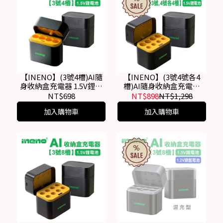
【INENO】(3號4槽)AI隨
【INENO】(3號4號各4
身收納盒充電器 1.5V鋰電
槽)AI隨身收納盒充電器
池 3號/AA專用
1.5V鋰電池 3號/AA，4
NT$698
NT$898
NT$1,298
號/AAA
加入購物車
加入購物車