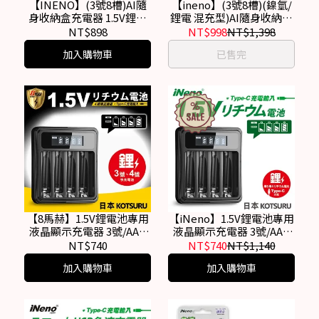
【INENO】(3號8槽)AI隨
【ineno】(3號8槽)(鎳氫/
身收納盒充電器 1.5V鋰電
鋰電 混充型)AI隨身收納盒
池 3號/AA專用
充電器 1.5V鋰電池 1.2V鎳
NT$898
NT$998
NT$1,398
氫電池
加入購物車
已售完
【8馬赫】1.5V鋰電池專用
【iNeno】1.5V鋰電池專用
液晶顯示充電器 3號/AA 4
液晶顯示充電器 3號/AA 4
號/AAA(4槽獨立快充)
號/AAA(4槽獨立快充)
NT$740
NT$740
NT$1,140
加入購物車
加入購物車